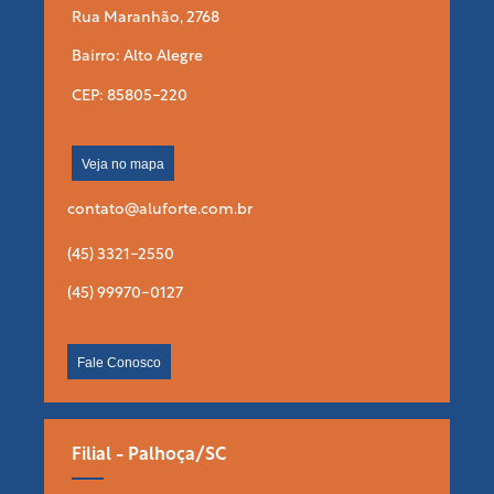
Rua Maranhão, 2768
Bairro: Alto Alegre
CEP: 85805-220
Veja no mapa
contato@aluforte.com.br
(45) 3321-2550
(45) 99970-0127
Fale Conosco
Filial - Palhoça/SC