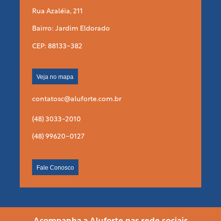
Rua Azaléia, 211
Bairro: Jardim Eldorado
CEP: 88133-382
Veja no mapa
contatosc@aluforte.com.br
(48) 3033-2010
(48) 99620-0127
Fale Conosco