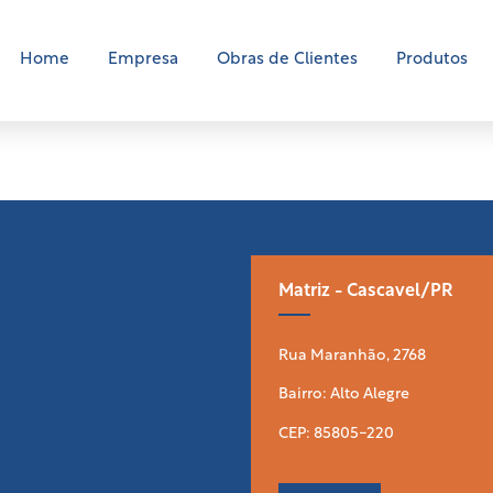
Home
Empresa
Obras de Clientes
Produtos
Matriz - Cascavel/PR
Rua Maranhão, 2768
Bairro: Alto Alegre
CEP: 85805-220