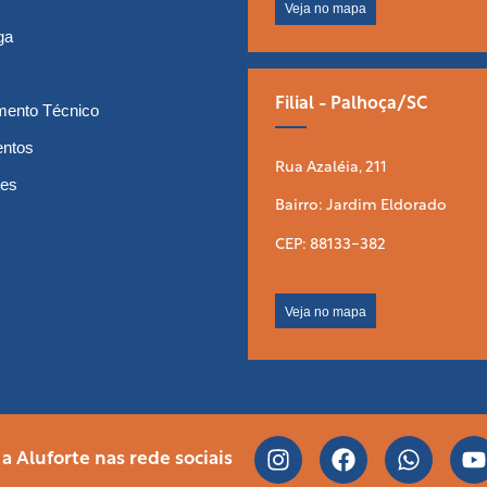
Veja no mapa
ga
Filial - Palhoça/SC
mento Técnico
entos
Rua Azaléia, 211
tes
Bairro: Jardim Eldorado
CEP: 88133-382
Veja no mapa
 Aluforte nas rede sociais