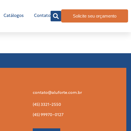
Solicite seu orçamento
Catálogos
Contato
contato@aluforte.com.br
(45) 3321-2550
(45) 99970-0127