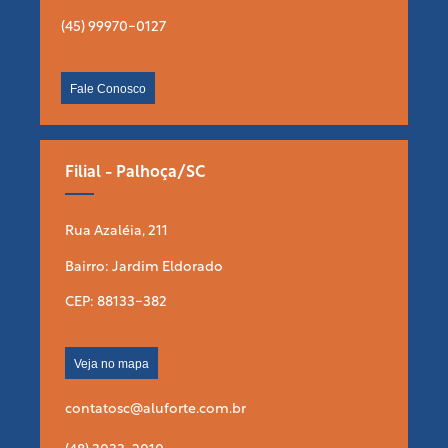
(45) 99970-0127
Fale Conosco
Filial - Palhoça/SC
Rua Azaléia, 211
Bairro: Jardim Eldorado
CEP: 88133-382
Veja no mapa
contatosc@aluforte.com.br