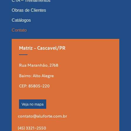
CTA – Treinamentos
Obras de Clientes
Catálogos
Contato
Matriz - Cascavel/PR
Rua Maranhão, 2768
Bairro: Alto Alegre
CEP: 85805-220
Veja no mapa
contato@aluforte.com.br
(45) 3321-2550