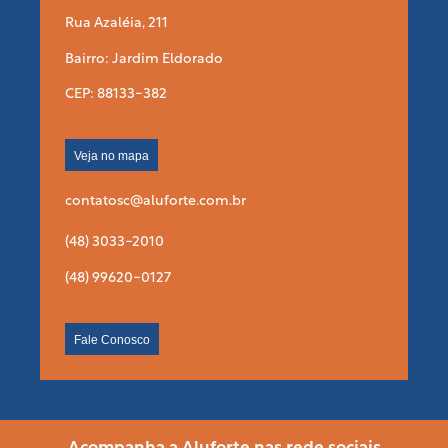
Rua Azaléia, 211
Bairro: Jardim Eldorado
CEP: 88133-382
Veja no mapa
contatosc@aluforte.com.br
(48) 3033-2010
(48) 99620-0127
Fale Conosco