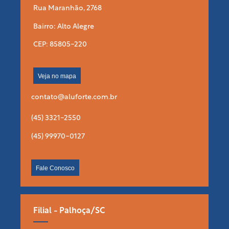
Rua Maranhão, 2768
Bairro: Alto Alegre
CEP: 85805-220
Veja no mapa
contato@aluforte.com.br
(45) 3321-2550
(45) 99970-0127
Fale Conosco
Filial - Palhoça/SC