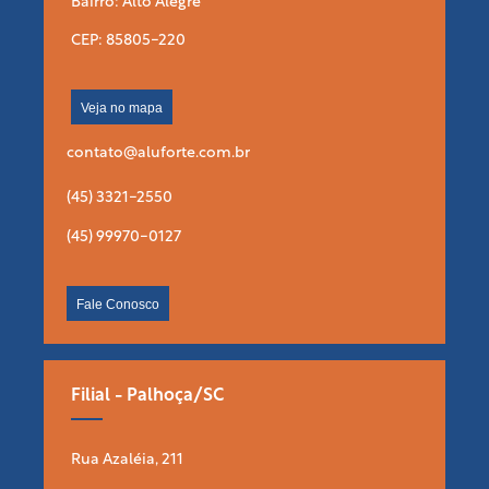
Bairro: Alto Alegre
CEP: 85805-220
Veja no mapa
contato@aluforte.com.br
(45) 3321-2550
(45) 99970-0127
Fale Conosco
Filial - Palhoça/SC
Rua Azaléia, 211