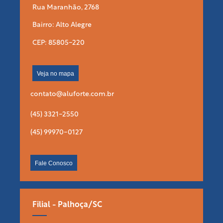
Rua Maranhão, 2768
Bairro: Alto Alegre
CEP: 85805-220
Veja no mapa
contato@aluforte.com.br
(45) 3321-2550
(45) 99970-0127
Fale Conosco
Filial - Palhoça/SC