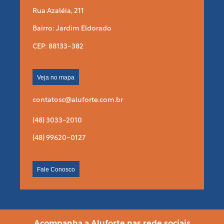
Rua Azaléia, 211
Bairro: Jardim Eldorado
CEP: 88133-382
Veja no mapa
contatosc@aluforte.com.br
(48) 3033-2010
(48) 99620-0127
Fale Conosco
Acompanha a Aluforte nas rede sociais