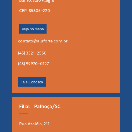
Bairro: Alto Alegre
CEP: 85805-220
Veja no mapa
contato@aluforte.com.br
(45) 3321-2550
(45) 99970-0127
Fale Conosco
Filial - Palhoça/SC
Rua Azaléia, 211