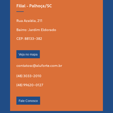
Filial - Palhoça/SC
Rua Azaléia, 211
Bairro: Jardim Eldorado
CEP: 88133-382
Veja no mapa
contatosc@aluforte.com.br
(48) 3033-2010
(48) 99620-0127
Fale Conosco