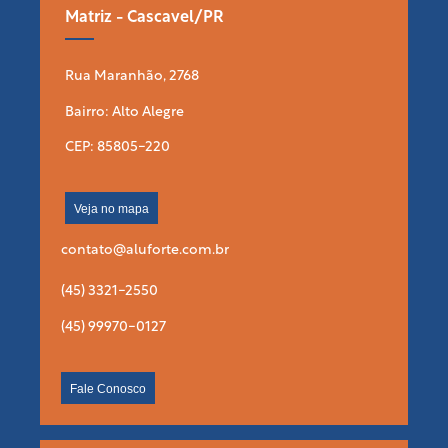
Matriz - Cascavel/PR
Rua Maranhão, 2768
Bairro: Alto Alegre
CEP: 85805-220
Veja no mapa
contato@aluforte.com.br
(45) 3321-2550
(45) 99970-0127
Fale Conosco