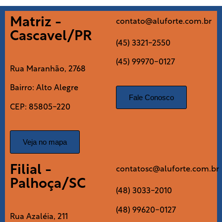
Matriz -
contato@aluforte.com.br
Cascavel/PR
(45) 3321-2550
(45) 99970-0127
Rua Maranhão, 2768
Bairro: Alto Alegre
Fale Conosco
CEP: 85805-220
Veja no mapa
Filial -
contatosc@aluforte.com.br
Palhoça/SC
(48) 3033-2010
(48) 99620-0127
Rua Azaléia, 211