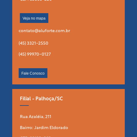
Veja no mapa
contato@aluforte.com.br
(45) 3321-2550
(45) 99970-0127
Fale Conosco
Filial - Palhoça/SC
Rua Azaléia, 211
Bairro: Jardim Eldorado