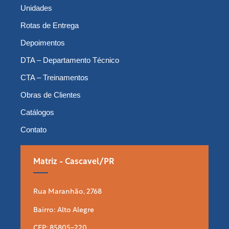
Unidades
Rotas de Entrega
Depoimentos
DTA – Departamento Técnico
CTA – Treinamentos
Obras de Clientes
Catálogos
Contato
Matriz - Cascavel/PR
Rua Maranhão, 2768
Bairro: Alto Alegre
CEP: 85805-220