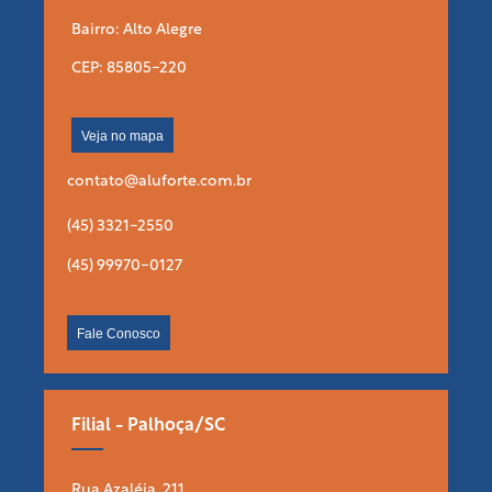
Bairro: Alto Alegre
CEP: 85805-220
Veja no mapa
contato@aluforte.com.br
(45) 3321-2550
(45) 99970-0127
Fale Conosco
Filial - Palhoça/SC
Rua Azaléia, 211