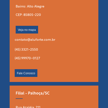
Bairro: Alto Alegre
CEP: 85805-220
Veja no mapa
contato@aluforte.com.br
(45) 3321-2550
(45) 99970-0127
Fale Conosco
Filial - Palhoça/SC
Rua Azaléia, 211