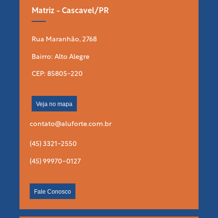
Matriz - Cascavel/PR
Rua Maranhão, 2768
Bairro: Alto Alegre
CEP: 85805-220
Veja no mapa
contato@aluforte.com.br
(45) 3321-2550
(45) 99970-0127
Fale Conosco