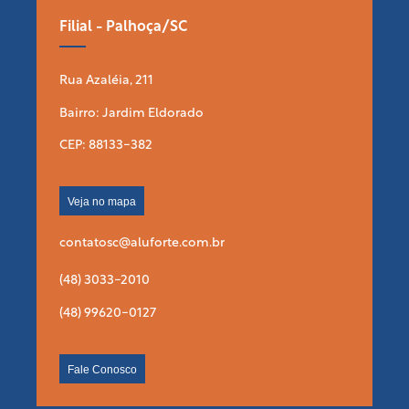
Filial - Palhoça/SC
Rua Azaléia, 211
Bairro: Jardim Eldorado
CEP: 88133-382
Veja no mapa
contatosc@aluforte.com.br
(48) 3033-2010
(48) 99620-0127
Fale Conosco