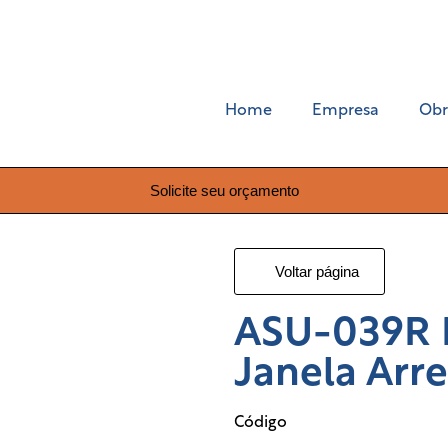
Home
Empresa
Obr
Solicite seu orçamento
Voltar página
ASU-039R M
Janela Ar
Código