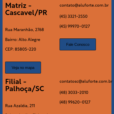
Matriz -
contato@aluforte.com.br
Cascavel/PR
(45) 3321-2550
(45) 99970-0127
Rua Maranhão, 2768
Bairro: Alto Alegre
Fale Conosco
CEP: 85805-220
Veja no mapa
Filial -
contatosc@aluforte.com.br
Palhoça/SC
(48) 3033-2010
(48) 99620-0127
Rua Azaléia, 211