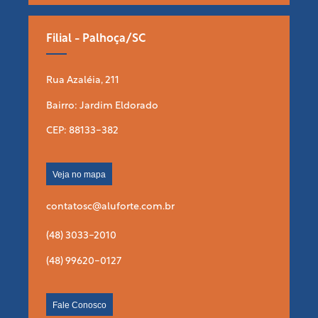
Filial - Palhoça/SC
Rua Azaléia, 211
Bairro: Jardim Eldorado
CEP: 88133-382
Veja no mapa
contatosc@aluforte.com.br
(48) 3033-2010
(48) 99620-0127
Fale Conosco