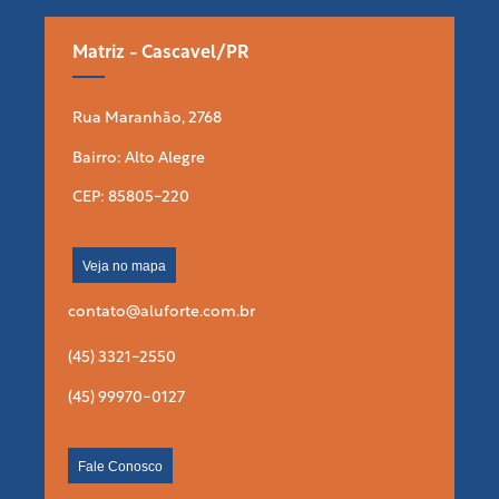
Matriz - Cascavel/PR
Rua Maranhão, 2768
Bairro: Alto Alegre
CEP: 85805-220
Veja no mapa
contato@aluforte.com.br
(45) 3321-2550
(45) 99970-0127
Fale Conosco