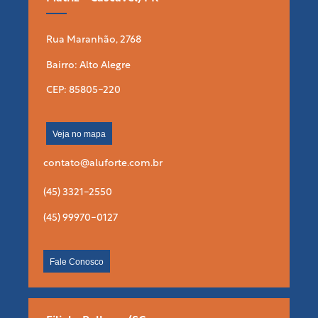
Rua Maranhão, 2768
Bairro: Alto Alegre
CEP: 85805-220
Veja no mapa
contato@aluforte.com.br
(45) 3321-2550
(45) 99970-0127
Fale Conosco