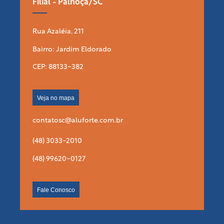
Filial - Palhoça/SC
Rua Azaléia, 211
Bairro: Jardim Eldorado
CEP: 88133-382
Veja no mapa
contatosc@aluforte.com.br
(48) 3033-2010
(48) 99620-0127
Fale Conosco