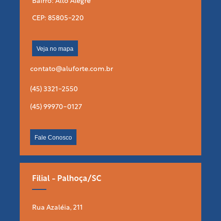
Bairro: Alto Alegre
CEP: 85805-220
Veja no mapa
contato@aluforte.com.br
(45) 3321-2550
(45) 99970-0127
Fale Conosco
Filial - Palhoça/SC
Rua Azaléia, 211