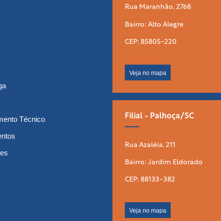
Rua Maranhão, 2768
Bairro: Alto Alegre
CEP: 85805-220
Veja no mapa
ga
Filial - Palhoça/SC
mento Técnico
entos
Rua Azaléia, 211
tes
Bairro: Jardim Eldorado
CEP: 88133-382
Veja no mapa