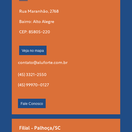
Rua Maranhão, 2768
Bairro: Alto Alegre
CEP: 85805-220
Veja no mapa
contato@aluforte.com.br
(45) 3321-2550
(45) 99970-0127
Fale Conosco
Filial - Palhoça/SC