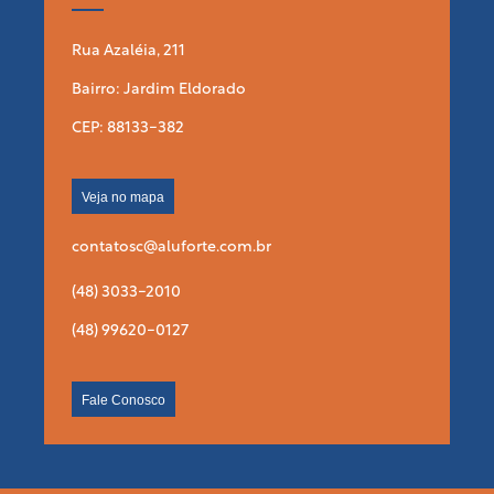
Rua Azaléia, 211
Bairro: Jardim Eldorado
CEP: 88133-382
Veja no mapa
contatosc@aluforte.com.br
(48) 3033-2010
(48) 99620-0127
Fale Conosco