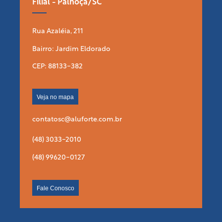
Filial - Palhoça/SC
Rua Azaléia, 211
Bairro: Jardim Eldorado
CEP: 88133-382
Veja no mapa
contatosc@aluforte.com.br
(48) 3033-2010
(48) 99620-0127
Fale Conosco