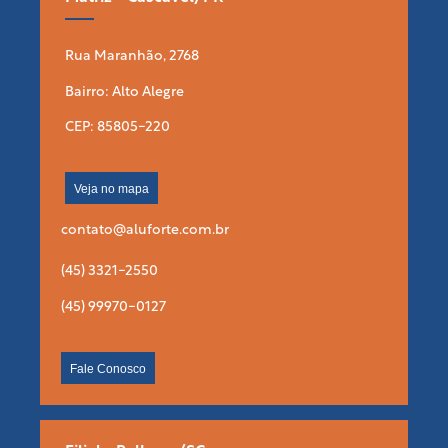
Rua Maranhão, 2768
Bairro: Alto Alegre
CEP: 85805-220
Veja no mapa
contato@aluforte.com.br
(45) 3321-2550
(45) 99970-0127
Fale Conosco