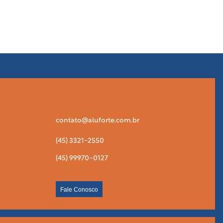
contato@aluforte.com.br
(45) 3321-2550
(45) 99970-0127
Fale Conosco