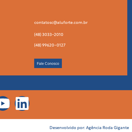
contatosc@aluforte.com.br
(48) 3033-2010
(48) 99620-0127
Fale Conosco
Desenvolvido por:
Agência Roda Gigante