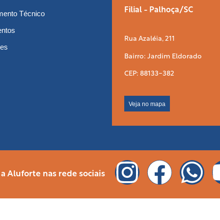
Filial - Palhoça/SC
mento Técnico
entos
Rua Azaléia, 211
tes
Bairro: Jardim Eldorado
CEP: 88133-382
Veja no mapa
 Aluforte nas rede sociais