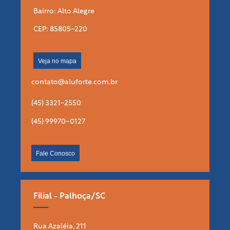
Bairro: Alto Alegre
CEP: 85805-220
Veja no mapa
contato@aluforte.com.br
(45) 3321-2550
(45) 99970-0127
Fale Conosco
Filial - Palhoça/SC
Rua Azaléia, 211