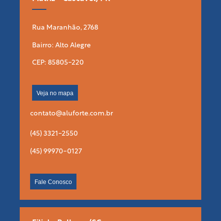
Rua Maranhão, 2768
Bairro: Alto Alegre
CEP: 85805-220
Veja no mapa
contato@aluforte.com.br
(45) 3321-2550
(45) 99970-0127
Fale Conosco