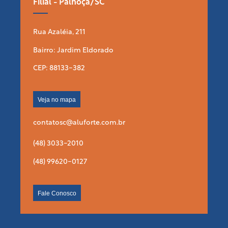
Filial - Palhoça/SC
Rua Azaléia, 211
Bairro: Jardim Eldorado
CEP: 88133-382
Veja no mapa
contatosc@aluforte.com.br
(48) 3033-2010
(48) 99620-0127
Fale Conosco