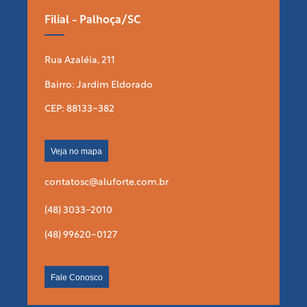
Filial - Palhoça/SC
Rua Azaléia, 211
Bairro: Jardim Eldorado
CEP: 88133-382
Veja no mapa
contatosc@aluforte.com.br
(48) 3033-2010
(48) 99620-0127
Fale Conosco