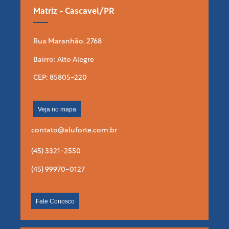
Matriz - Cascavel/PR
Rua Maranhão, 2768
Bairro: Alto Alegre
CEP: 85805-220
Veja no mapa
contato@aluforte.com.br
(45) 3321-2550
(45) 99970-0127
Fale Conosco