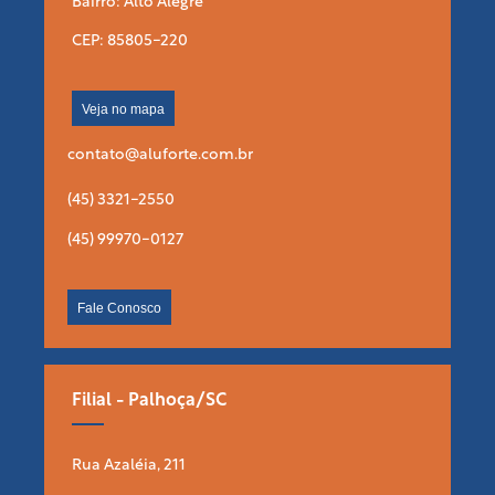
Bairro: Alto Alegre
CEP: 85805-220
Veja no mapa
contato@aluforte.com.br
(45) 3321-2550
(45) 99970-0127
Fale Conosco
Filial - Palhoça/SC
Rua Azaléia, 211