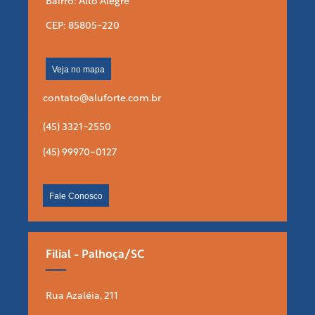
Bairro: Alto Alegre
CEP: 85805-220
Veja no mapa
contato@aluforte.com.br
(45) 3321-2550
(45) 99970-0127
Fale Conosco
Filial - Palhoça/SC
Rua Azaléia, 211