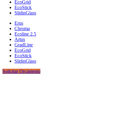
EcoGrid
EcoStick
SlidinGlass
Erus
Chroma
Ecoline 2.5
Artus
GradLine
EcoGrid
EcoStick
SlidinGlass
Solicitar Orçamento