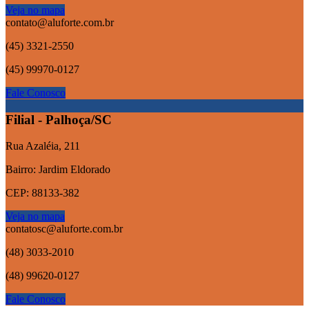
Veja no mapa
contato@aluforte.com.br
(45) 3321-2550
(45) 99970-0127
Fale Conosco
Filial - Palhoça/SC
Rua Azaléia, 211
Bairro: Jardim Eldorado
CEP: 88133-382
Veja no mapa
contatosc@aluforte.com.br
(48) 3033-2010
(48) 99620-0127
Fale Conosco