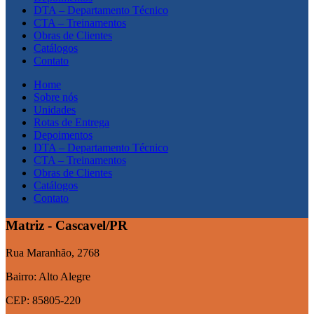
DTA – Departamento Técnico
CTA – Treinamentos
Obras de Clientes
Catálogos
Contato
Home
Sobre nós
Unidades
Rotas de Entrega
Depoimentos
DTA – Departamento Técnico
CTA – Treinamentos
Obras de Clientes
Catálogos
Contato
Matriz - Cascavel/PR
Rua Maranhão, 2768
Bairro: Alto Alegre
CEP: 85805-220