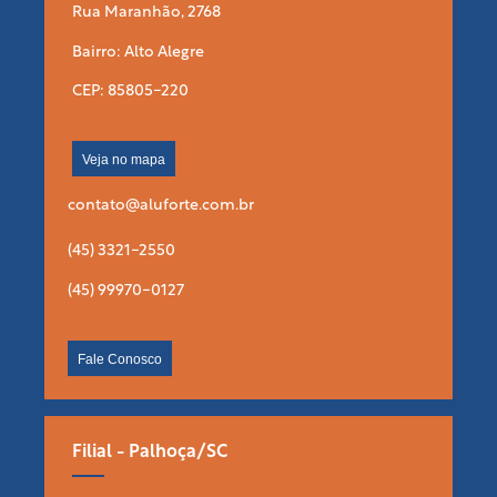
Rua Maranhão, 2768
Bairro: Alto Alegre
CEP: 85805-220
Veja no mapa
contato@aluforte.com.br
(45) 3321-2550
(45) 99970-0127
Fale Conosco
Filial - Palhoça/SC