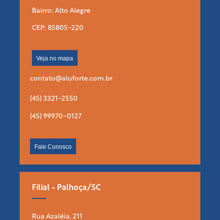
Bairro: Alto Alegre
CEP: 85805-220
Veja no mapa
contato@aluforte.com.br
(45) 3321-2550
(45) 99970-0127
Fale Conosco
Filial - Palhoça/SC
Rua Azaléia, 211