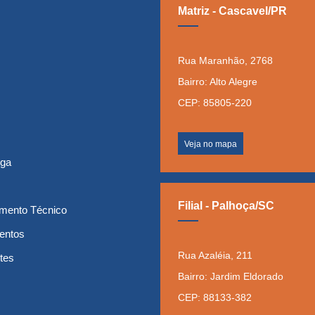
Matriz - Cascavel/PR
Rua Maranhão, 2768
Bairro: Alto Alegre
CEP: 85805-220
Veja no mapa
ega
Filial - Palhoça/SC
mento Técnico
entos
Rua Azaléia, 211
tes
Bairro: Jardim Eldorado
CEP: 88133-382