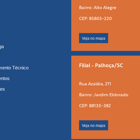
Bairro: Alto Alegre
CEP: 85805-220
Veja no mapa
ga
Filial - Palhoça/SC
mento Técnico
entos
Rua Azaléia, 211
tes
Bairro: Jardim Eldorado
CEP: 88133-382
Veja no mapa