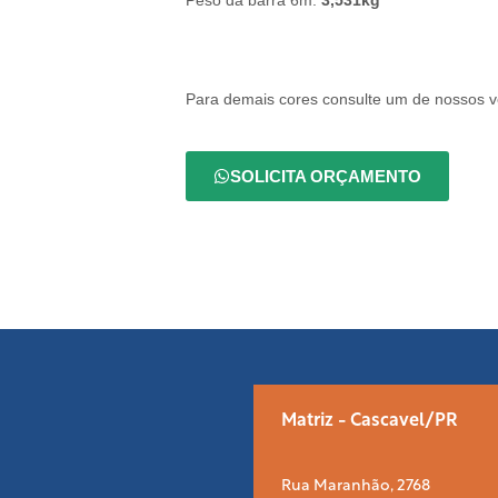
Peso da barra 6m:
3,531kg
Para demais cores consulte um de nossos 
SOLICITA ORÇAMENTO
Matriz - Cascavel/PR
Rua Maranhão, 2768