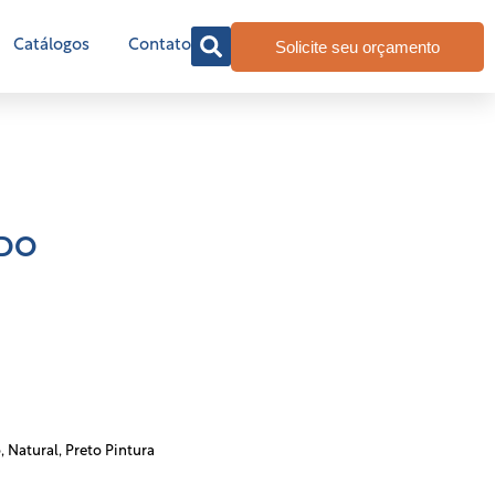
Solicite seu orçamento
Catálogos
Contato
ADO
o
,
Natural
,
Preto Pintura