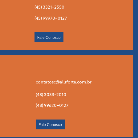
(45) 3321-2550
(45) 99970-0127
Fale Conosco
contatosc@aluforte.com.br
(48) 3033-2010
(48) 99620-0127
Fale Conosco