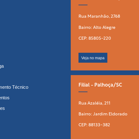
Rua Maranhão, 2768
Bairro: Alto Alegre
CEP: 85805-220
Veja no mapa
ga
Filial - Palhoça/SC
mento Técnico
entos
Rua Azaléia, 211
tes
Bairro: Jardim Eldorado
CEP: 88133-382