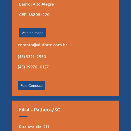
Bairro: Alto Alegre
CEP: 85805-220
Veja no mapa
contato@aluforte.com.br
(45) 3321-2550
(45) 99970-0127
Fale Conosco
Filial - Palhoça/SC
Rua Azaléia, 211