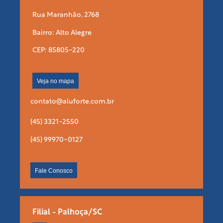
Rua Maranhão, 2768
Bairro: Alto Alegre
CEP: 85805-220
Veja no mapa
contato@aluforte.com.br
(45) 3321-2550
(45) 99970-0127
Fale Conosco
Filial - Palhoça/SC