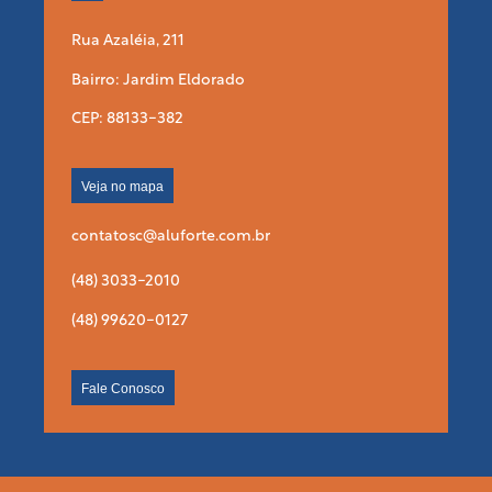
Rua Azaléia, 211
Bairro: Jardim Eldorado
CEP: 88133-382
Veja no mapa
contatosc@aluforte.com.br
(48) 3033-2010
(48) 99620-0127
Fale Conosco