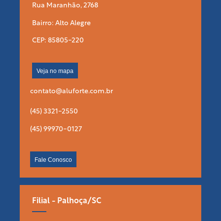
Rua Maranhão, 2768
Bairro: Alto Alegre
CEP: 85805-220
Veja no mapa
contato@aluforte.com.br
(45) 3321-2550
(45) 99970-0127
Fale Conosco
Filial - Palhoça/SC