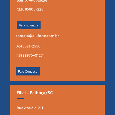
Bairro: Alto Alegre
CEP: 85805-220
Veja no mapa
contato@aluforte.com.br
(45) 3321-2550
(45) 99970-0127
Fale Conosco
Filial - Palhoça/SC
Rua Azaléia, 211