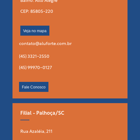
Bairro: Alto Alegre
CEP: 85805-220
Veja no mapa
contato@aluforte.com.br
(45) 3321-2550
(45) 99970-0127
Fale Conosco
Filial - Palhoça/SC
Rua Azaléia, 211