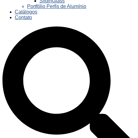
SlidinGlass
Portfólio Perfis de Alumínio
Catálogos
Contato