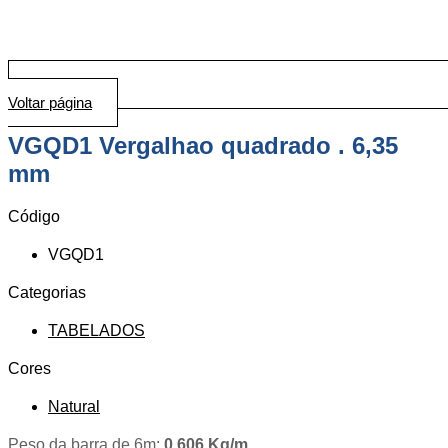
Voltar página
VGQD1 Vergalhao quadrado . 6,35
mm
Código
VGQD1
Categorias
TABELADOS
Cores
Natural
Peso da barra de 6m:
0.606
Kg/m