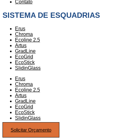
Contato
SISTEMA DE ESQUADRIAS
Erus
Chroma
Ecoline 2.5
Artus
GradLine
EcoGrid
EcoStick
SlidinGlass
Erus
Chroma
Ecoline 2.5
Artus
GradLine
EcoGrid
EcoStick
SlidinGlass
Solicitar Orçamento