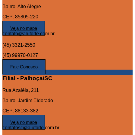
Bairro: Alto Alegre
CEP: 85805-220
Veja no mapa
contato@aluforte.com.br
(45) 3321-2550
(45) 99970-0127
Fale Conosco
Filial - Palhoça/SC
Rua Azaléia, 211
Bairro: Jardim Eldorado
CEP: 88133-382
Veja no mapa
contatosc@aluforte.com.br