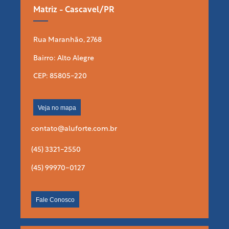
Matriz - Cascavel/PR
Rua Maranhão, 2768
Bairro: Alto Alegre
CEP: 85805-220
Veja no mapa
contato@aluforte.com.br
(45) 3321-2550
(45) 99970-0127
Fale Conosco