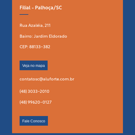
Filial - Palhoça/SC
Rua Azaléia, 211
Bairro: Jardim Eldorado
CEP: 88133-382
Veja no mapa
contatosc@aluforte.com.br
(48) 3033-2010
(48) 99620-0127
Fale Conosco